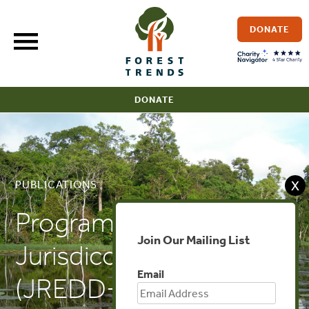
Skip
to
DONATE
content
DONATE
X
PUBLICATIONS
Programas REDD+
Join Our Mailing List
Jurisdiccionales
Email
(JREDD+)