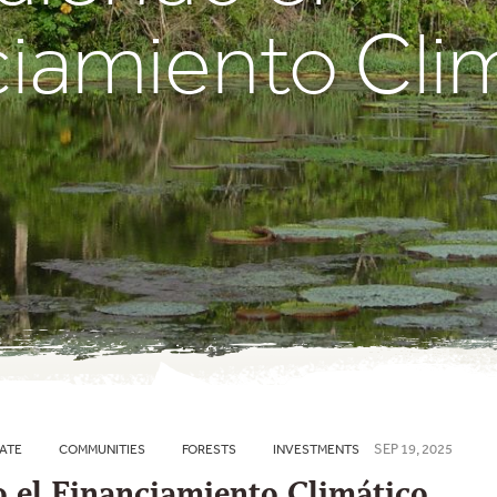
ciamiento Cli
SEP 19, 2025
ATE
COMMUNITIES
FORESTS
INVESTMENTS
 el Financiamiento Climático