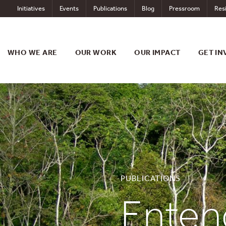
Skip
Initiatives
Events
Publications
Blog
Pressroom
Resi
to
content
WHO WE ARE
OUR WORK
OUR IMPACT
GET IN
PUBLICATIONS
Enten