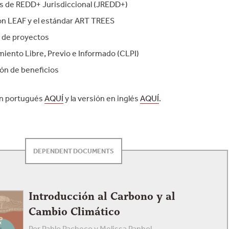
 de REDD+ Jurisdiccional (JREDD+)
ión LEAF y el estándar ART TREES
 de proyectos
iento Libre, Previo e Informado (CLPI)
ión de beneficios
en portugués
AQUÍ
y la versión en inglés
AQUÍ
.
DEPENDENT DOCUMENTS
Introducción al Carbono y al
Cambio Climático
Por Pablo Pacheco y Melissa Panhol