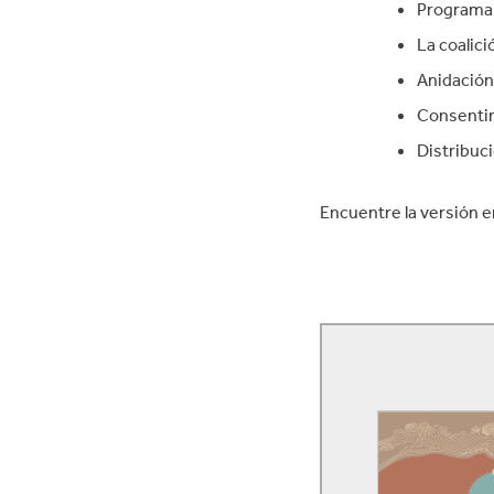
Programas
La coalic
Anidación
Consentim
Distribuc
Encuentre la versión 