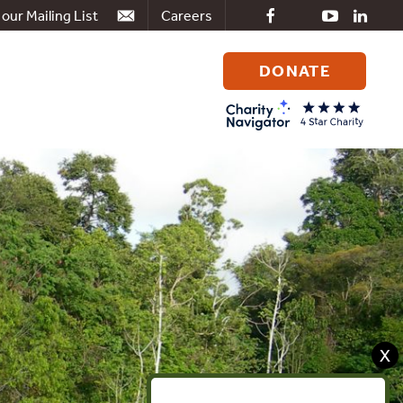
 our Mailing List
Careers
DONATE
Search
for:
X