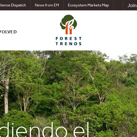
Join
lience Dispatch
News from EM
Ecosystem Markets Map
VOLVED
diendo el